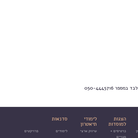
פר 050-4445716
הצגות
לימודי
סדנאות
למוסדות
תיאטרון
ן
כרטיסים +
שיווק ארצי
לימודים
פרויקטים
מנויים