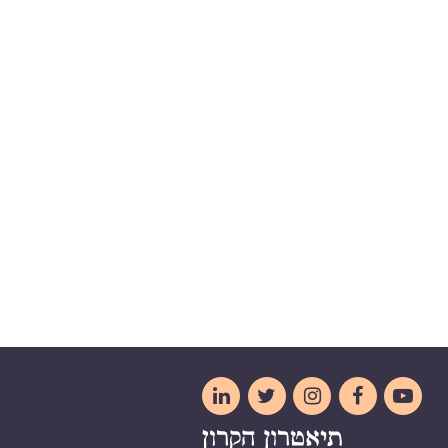




