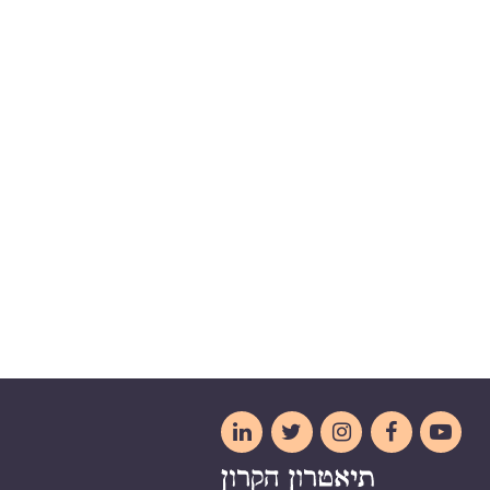




