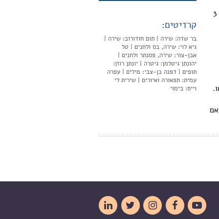
החינוכית) חוזר לבמה במופע מוזיקלי מרגש המיועד לגילאי 3
קרדיטים:
בר שדה: שירה | תום חודורוב: שירה |
גיא לוי: שירה, בס ולחנים | טל
אבן-צור: שירה, פסנתר ולחנים |
יהונתן גיטלמן: גיטרה | יונתן רוזן:
תופים | דפנה בן-צבי: מילים | עפרה
עמית: תפאורה ואיורים | שירית לי
.
וייס: בימוי
אם




