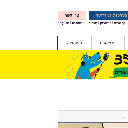
טרפות לניוזלטר
צרו קשר
X
דף הבית
פייסבוק
יוטיוב
אינסטגרם
English
אנחנו מזמינים אותך להצטרף
לדעת לפני כולם על עדכונים,
והטבות מיוחדות עבורך
פרויקטים
הפסטיבל
ית