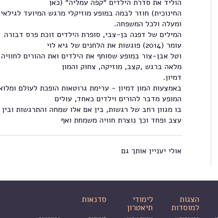
הוליד את סדרת הילדים ״קפה עמליה״ (כאן
ומעלה ולכל המשפחה.
המילים של דפנה בן-צבי, סופרת הילדים זוכת פרס דבורה
עומר (2014) פוגשות את הלחנים של גיא לוי
וטל אבן-צור במופע שסוחף את הילדים ואת ההורים לחוויה
מלאה ברגש ,קצב, מוזיקה, צחוק והמון
דמיון.
באמצעות המון דמיון - ערימת גרוטאות הופכת לעולם ומלואו
המופע מדבר להורים וילדים כאחד, עולים
בו מגוון רחב של רגשות, בין אם אלו שמחה והתרגשות ובין 
עצב ופחד וכך נוצרת חוויה משמחת ואף
אולי יעניין אותך גם
הצגות
לימודי
סדנאות
למוסדות
תיאטרון