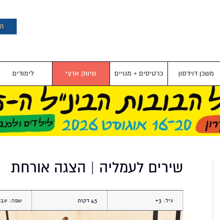
דילוג
לתוכן
העיקרי
הצ
משכן דוידסון
כרטיסים + מנויים
שיווק ארצי
לימודים
שירים לעמליה | הצגה אורחת
גיל:
3+
45
שפה:
עבר