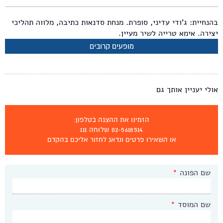
בהנחיית: ג'ודי עדיני, סופרת. מנחת סדנאות כתיבה, מלווה תהליכי
יצירה. אימא טרייה לשיר מעיין.
מופעים קרובים
אולי יעניין אותך גם
הזמינו את ההצגה בטלפון:
02-5618514 שלוחה 111
או השאירו פרטים ונדאג לחזור אליכם בהקדם
שם הפונה
*
שם המוסד
*