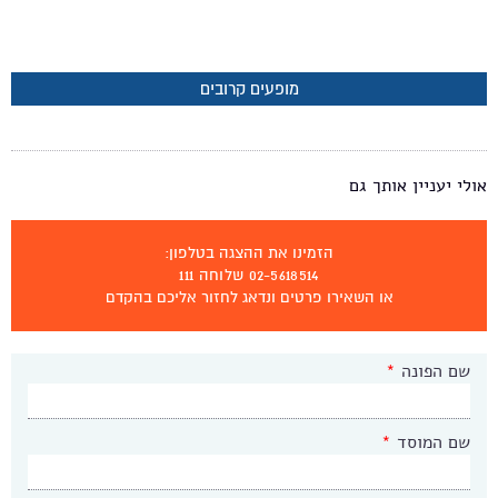
מופעים קרובים
אולי יעניין אותך גם
הזמינו את ההצגה בטלפון:
02-5618514 שלוחה 111
או השאירו פרטים ונדאג לחזור אליכם בהקדם
שם הפונה
*
שם המוסד
*