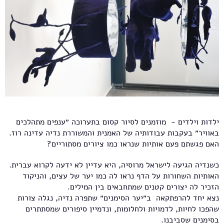
ילדות וילדים - מוזמנים לסיור קסום בתערוכה ״ענפים מתהלכים
באוויר״ בעקבות עבודותיה של האמנית והמשוררת נדיה עדינה רוז.
האם פגשתם פעם אותיות שנראו כמו ציורים מסתוריים?
כשנדיה הגיעה לישראל מרוסיה, היא עדיין לא ידעה לקרוא עברית.
האותיות השחורות על הדף נראו לה כמו יער של עצים, והניקוד
הזכיר לה יצורים קטנים שמתחבאים בין המילים.
נצא יחד להרפתקאה ב״יער הסימנים״ שתפרה נדיה, נגלה צורות
שהפכו לחיות, לדמויות ולחלומות, ונדמיין סיפורים שמסתתרים
בסימנים שסביבנו.