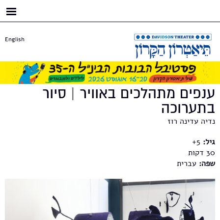
דילוג
לתוכן
העיקרי
English
ענפים מתהלכים באוויר | סיור
בתערוכה
נדיה עדינה רוז
גיל:
5+
30
שפה:
עברית