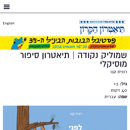
דילוג
לתוכן
העיקרי
English
שמוליק נקודה | תיאטרון סיפור
מוסיקלי
רונית קנו
גיל:
3+
40
שפה:
עברית