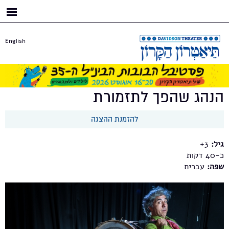
דילוג
לתוכן
העיקרי
English
הנהג שהפך לתזמורת
להזמנת ההצגה
גיל:
3+
כ-40
שפה:
עברית