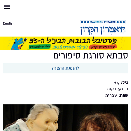
דילוג
לתוכן
העיקרי
English
סבתא סורגת סיפורים
להזמנת ההצגה
גיל:
4+
כ-50
שפה:
עברית