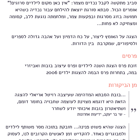
סביב מתקשה לקבל נכדים מצמר: "אין כאן מקום לילדים סרוגים!"
אומרים הכול. סבתא סורגת יוצאת להילחם עבור נכדיה כשהיא
חמושה בזוג מסרגות ובפקעות צמר, ומלחמתה נוגעת ללב, קסומה
ומצחיקה לא פחות...
הצגה על האומץ ליצור, על כח הדמיון ועל אהבה גדולה לספרים
ולסיפורים, שמקרבת בין הדורות.
פרסים
זוכת פרס הצגת השנה לילדים ופרס עיצוב בובות ואביזרי
במה, בתחרות פרס הבמה להצגות ילדים 2006
מן הביקורות
...בובת הסבתא המדהימה שעיצבה רויטל אריאלי להצגה
הזאת היא דוגמא מצוינת לעוצמה שחבויה בחומר דומם,
ושתיאטרון בובות איכותי יודע לשחרר
שי בר יעקב, ידיעות אחרונות
הצגה שהיא פשוט פנינה... חובקת בתוכה מסר משותף לילדים
ולמבוגרים כאחד. להקדיש זמן לאנשים הקרובים לנו, לעסוק