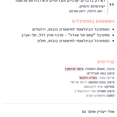
לא רק בדברים יצרניים ותכליתיים ולא להירתע מלטפח
יצירתיות ודמיון.
לאה גילולה, ירחון אסימון
השתתפות בפסטיבלים
הפסטיבל הבינלאומי לתיאטרון בובות, ירושלים
פסטיבל "קסם של אגדה" - מרכז סוזן דלל, תל-אביב
הפסטיבל הבינלאומי לתיאטרון בובות, חולון
קרדיטים
עיבוד, משחק והפעלה:
ציפור פרומקין
עיצוב במה ואביזרים:
אריקה ספיר,
נטליה רוזנטל
עיצוב בובת הסבתא:
רויטל אריאלי
מוסיקה:
איתי רוזנבאום
עיצוב תאורה:
אורי רובינשטיין
הפקה:
תיאטרון הקרון
אולי יעניין אותך גם