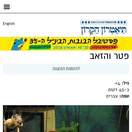
דילוג
לתוכן
העיקרי
English
פטר והזאב
להזמנת ההצגה
גיל:
4+
כ-45
שפה:
עברית