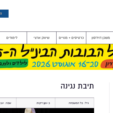
דילוג
לתוכן
העיקרי
הצ
משכן דוידסון
כרטיסים + מנויים
שיווק ארצי
לימודים
תיבת נגינה
גיל:
כל המשפחה
כ-90
שפה:
עבר