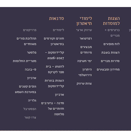
הצגות
לימודי
סדנאות
למוסדות
תיאטרון
ן
כרטיסים +
שיווק ארצי
לימודים
פרויקטים
מנויים
רפרטואר
חוגים וקורסים
תהלוכת פורים
לוח מופעים
בתיאטרון
מאוחדים
מבצעים
הצגות בשבת
מיוחדים
קליידוסקופ -
פלסטר
2026-2027
סדרות מנויים
ימי חשיפה
מטריית החלומות
להטוט - בית
מחירון ומבצעים
היתרון
ס-בובה
ספר לקרקס
הירושלמי
ארכיון
הצגות בוגרות
צוות שיווק
קליידוסקופ
גופים קטנים
במערכת השמש
ארכיון
גלריה
סדנה - נרטיבים
חזותיים של
הפסטיבל
מלחמה
צרו קשר