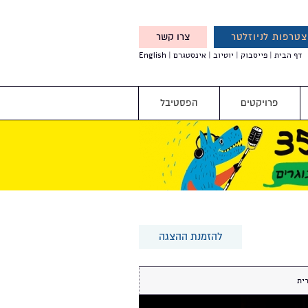
טרפות לניוזלטר
צרו קשר
X
דף הבית
פייסבוק
יוטיוב
אינסטגרם
English
אנחנו מזמינים אותך להצטרף
לדעת לפני כולם על עדכונים,
והטבות מיוחדות עבורך
פרויקטים
הפסטיבל
להזמנת ההצגה
ית