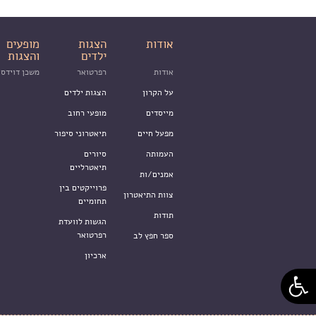
אודות
הצגות
מופעים
ילדים
והצגות
אודות
רפרטואר
משכן דוידסו
על הקרון
הצגות ילדים
מייסדים
מופעי רחוב
מפעל חיים
תיאטרוני סיפור
העמותה
סיורים
תיאטרליים
אמנים/ות
פרוייקטים בין
צוות התיאטרון
תחומיים
תודות
הגשות לוועדת
רפרטואר
ספר חפץ לב
ארכיון