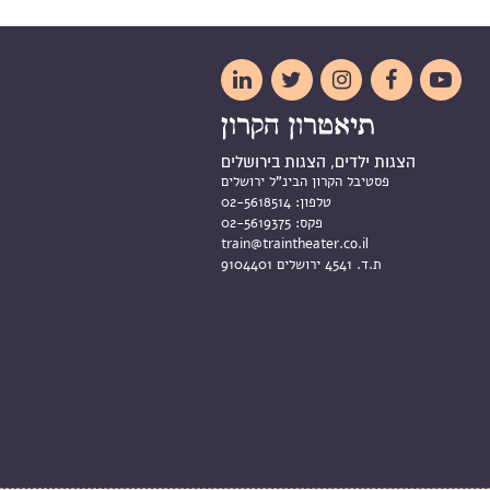





הצגות ילדים, הצגות בירושלים
פסטיבל הקרון הבינ"ל ירושלים
טלפון:
02-5618514
פקס:
02-5619375
train@traintheater.co.il
ת.ד. 4541 ירושלים 9104401