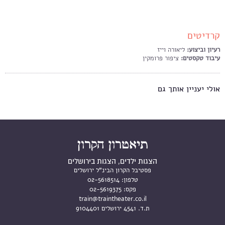
קרדיטים
רעיון וביצוע:
ליאורה וייז
עיבוד טקסטים:
ציפור פרומקין
אולי יעניין אותך גם
הצגות ילדים, הצגות בירושלים
פסטיבל הקרון הבינ"ל ירושלים
טלפון:
02-5618514
פקס:
02-5619375
train@traintheater.co.il
ת.ד. 4541 ירושלים 9104401