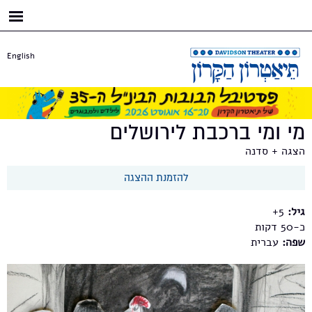
דילוג
לתוכן
העיקרי
English
מי ומי ברכבת לירושלים
הצגה + סדנה
להזמנת ההצגה
גיל:
5+
כ-50
שפה:
עברית