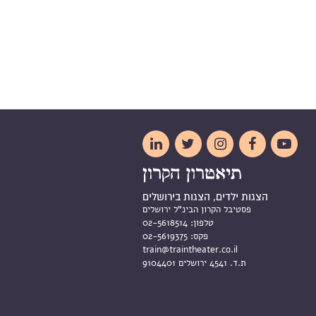





הצגות ילדים, הצגות בירושלים
פסטיבל הקרון הבינ"ל ירושלים
טלפון:
02-5618514
פקס:
02-5619375
train@traintheater.co.il
ת.ד. 4541 ירושלים 9104401