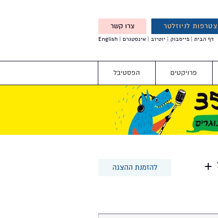
טרפות לניוזלטר
צרו קשר
X
דף הבית
פייסבוק
יוטיוב
אינסטגרם
English
אנחנו מזמינים אותך להצטרף
לדעת לפני כולם על עדכונים,
והטבות מיוחדות עבורך
פרויקטים
הפסטיבל
 +
להזמנת ההצגה