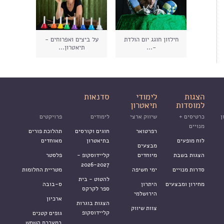
חילזון חוגג יום הולדת
על ביצים ואפרוחים -
-...
תיאטרון...
הצגות
לימודי
סדנאות
למוסדות
תיאטרון
ן
כרטיסים +
שיווק ארצי
לימודים
פרויקטים
מנויים
רפרטואר
חוגים וקורסים
תהלוכת פורים
לוח מופעים
בתיאטרון
מאוחדים
מבצעים
הצגות בשבת
מיוחדים
קליידוסקופ -
פלסטר
2026-2027
סדרות מנויים
ימי חשיפה
מטריית החלומות
להטוט - בית
מחירון ומבצעים
היתרון
ס-בובה
ספר לקרקס
הירושלמי
ארכיון
הצגות בוגרות
צוות שיווק
קליידוסקופ
גופים קטנים
במערכת השמש