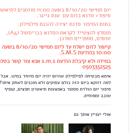
יום חמישי 8/10/20 בשעה 11:00 מוזמנים לתי
סיפור+ סדנא בזום עם ענת גייגר.
בתום הסיפור סדנת יצירה להכנת פילפילון.
מומלץ להצטייד לקראת הסדנא בבריסטול (A4),
טושים, מספריים ושדכן.
קישור לזום ישלח עד ליום חמישי 8/10/20 בשעה
10:00 בהודעת S.M.S.
במידה ולא קיבלת הודעת s.m.s אנא צור קשר ב
0503352525
אימא מבטיחה לפילפילון שהיום יהיה יום מיוחד במינו. אבל
למה דווקא ביום הזה כולם עסוקים ולא מוכנים לשחק איתו?
סיפור יום הולדת מסופר באמצעות תיאטרון חפצים, קופיף
שובב ומפוחית.
אולי יעניין אותך גם