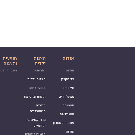
אודות
הצגות
מופעים
ילדים
והצגות
אודות
רפרטואר
משכן דוידסו
על הקרון
הצגות ילדים
מייסדים
מופעי רחוב
מפעל חיים
תיאטרוני סיפור
העמותה
סיורים
תיאטרליים
אמנים/ות
פרוייקטים בין
צוות התיאטרון
תחומיים
תודות
הגשות לוועדת