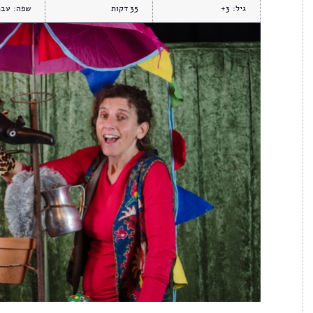
גיל:
3+
35
שפה:
עבר