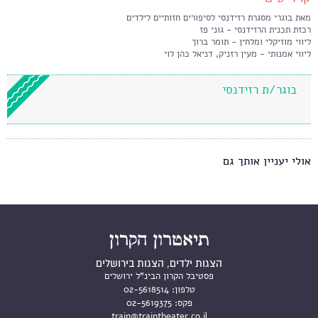
מאת בוגרי מסגרת רזידנסי לסיפורים חזותיים לילדים
רכזת תכנית הרזידנסי - גוני פז
ליווי מוזיקלי ומלחין - תומר ברוך
ליווי אמנותי - מעין רזניק, דניאל כהן לוי
בוגר/ת רזידנסי
אולי יעניין אותך גם
הצגות ילדים, הצגות בירושלים
פסטיבל הקרון הבינ"ל ירושלים
טלפון:
02-5618514
פקס:
02-5619375
train@traintheater.co.il