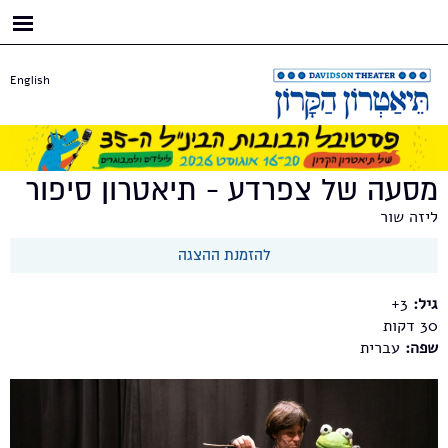
דילוג
לתוכן
העיקרי
English
מסעה של צפרדע - תיאטרון סיפור
ליזה שור
להזמנת ההצגה
גיל:
3+
30
שפה:
עברית