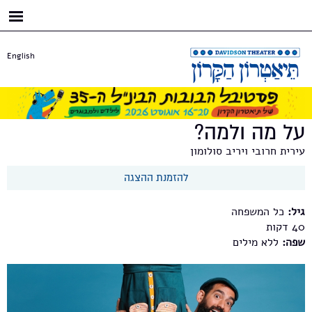
דילוג
לתוכן
העיקרי
English
על מה ולמה?
עירית חרובי ויריב סולומון
להזמנת ההצגה
גיל:
כל המשפחה
40
שפה:
ללא מילים