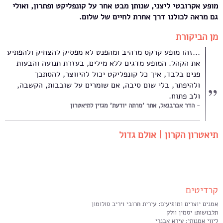
מופע אקרובטי ליצני, שנותן מבט אחר על קונפליקט ופתרון, ואולי
גם מראה לכולנו דרך אחרת לחיים של שלום.
מן הביקורת
...זהו מופע קרקס מרהיב ומהפנט לא מפסיק להצחיק ולהפתיע
את הקהל. המופע מדגים ללא מילים, בעזרת תנועה והבעות
פנים בלבד, איך כל קונפליקט יכול להיווצר, להסתבך
ולהיפתר, בלי שום סיבה, אם שומרים על שובבות, הקשבה,
ולב פתוח.
הדר אברבנאל, אתר 'מרתה יודעת' מגזין לתיאטרון
תיאטרון הקרון | אולם גדול
קרדיטים
אמנים יוצרים ומופיעים: עירית חרובי ויריב סולומון
תלבושות: יסמין וולק
ליווי אמנותי: עירא אבנרי