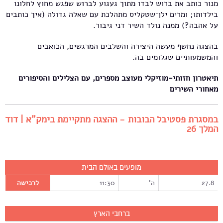
מנור כותב את ברוש לבדו מתוך געגוע לברוש שפגש מחוץ לחלונו
בילדותו; ומרים ילן־שטקליס מתהלכת עם שאלה גדולה (איך כותבים
על אהבה?) ממנה נולד השיר דני גיבור.
בהצגה נחשף מעשה היצירה והשלבים המרגשים, הכואבים
והמשמעותיים שגלומים בה.
תיאטרון חזותי-מוזיקלי מעוצב מספרים, עם הצלילים והסיפורים
מאחורי השירים
במסגרת פסטיבל הבובות - ההצגה מתקיימת בימק"א | דוד
המלך 26
מופעים באולם הבית
27.8
ה'
11:30
לרכישה
ברחבי הארץ