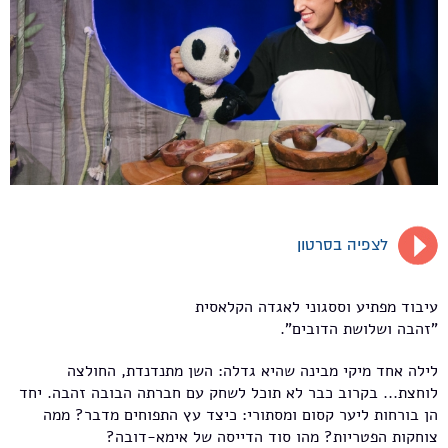
לצפיה בסרטון
עיבוד מפתיע וססגוני לאגדה הקלאסית
"זהבה ושלושת הדובים".
לילה אחד מיקי מבינה שהיא גדלה: השן מתנדנדת, החולצה
לוחצת... בקרוב כבר לא תוכל לשחק עם חברתה הבובה זהבה. יחד
הן בורחות ליער קסום ומסתורי: כיצד עץ התפוחים מדבר? ממה
צוחקות הפטריות? מהו סוד הדייסה של אימא-דובה?