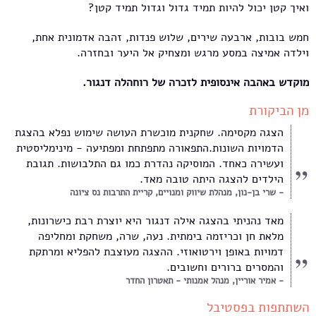
ואיך קטן יכול להיות תמיד גדול וגדול תמיד קטן?
חמש בובות, ארבעה שירים, שלוש פנדות, זהבה אדמונית אחת,
וילדה אמיצה במסע מרגש ומצחיק אל היער ובחזרה.
מוקדש באהבה אינסופית לזכרה של רוחהלה דנגור.
מן הביקורת
הצגה מקסימה. שחקנית מוכשרת העושה שימוש נפלא בהצגת
הדמויות השונות.התפאורה מתפתחת ומפתיעה - מינימליסטית
ועשירה כאחד. המוסיקה נהדרת כמו גם התלבושות. תגובת
הילדים להצגה היתה טובה מאד.
שרי בן-נון, מנהלת שיווק ומנויים, קריית התרבות נס ציונה
מאד נהניתי בהצגה אילה דנגור היא יוצרת רבת כישרונות,
מלאת חן וכריזמה בימתית. נעה, שרה, משחקת ומחליפה
דמויות באופן וירטואוזי. ההצגה מעוצבת להפליא ומרתקת
והמסרים ברורים וחשובים.
אמיר אוריין, מנהל אמנותי - תאטרון החדר
השתתפות בפסטיבל