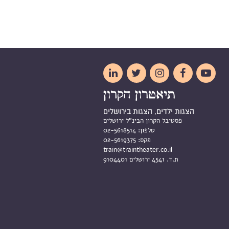





הצגות ילדים, הצגות בירושלים
פסטיבל הקרון הבינ"ל ירושלים
טלפון:
02-5618514
פקס:
02-5619375
train@traintheater.co.il
ת.ד. 4541 ירושלים 9104401