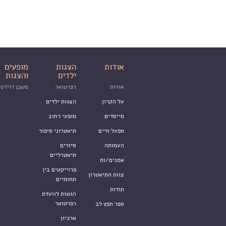
אודות
הצגות
מופעים
ילדים
והצגות
אודות
רפרטואר
משכן דוידסו
על הקרון
הצגות ילדים
מייסדים
מופעי רחוב
מפעל חיים
תיאטרוני סיפור
העמותה
סיורים
תיאטרליים
אמנים/ות
פרוייקטים בין
צוות התיאטרון
תחומיים
תודות
הגשות לוועדת
רפרטואר
ספר חפץ לב
ארכיון