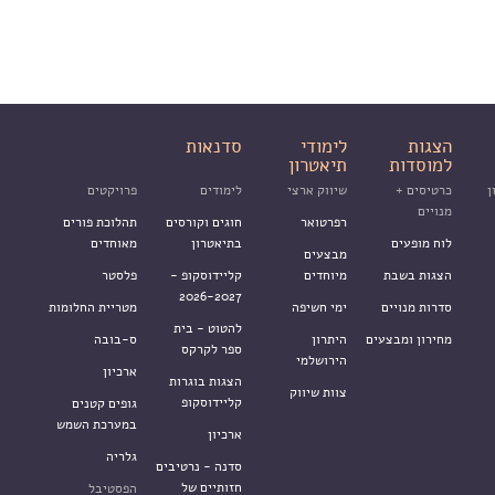
הצגות
לימודי
סדנאות
למוסדות
תיאטרון
ן
כרטיסים +
שיווק ארצי
לימודים
פרויקטים
מנויים
רפרטואר
חוגים וקורסים
תהלוכת פורים
לוח מופעים
בתיאטרון
מאוחדים
מבצעים
הצגות בשבת
מיוחדים
קליידוסקופ -
פלסטר
2026-2027
סדרות מנויים
ימי חשיפה
מטריית החלומות
להטוט - בית
מחירון ומבצעים
היתרון
ס-בובה
ספר לקרקס
הירושלמי
ארכיון
הצגות בוגרות
צוות שיווק
קליידוסקופ
גופים קטנים
במערכת השמש
ארכיון
גלריה
סדנה - נרטיבים
חזותיים של
הפסטיבל