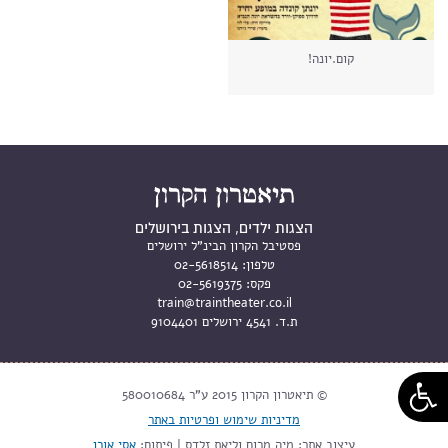
קום.יונה!
הצגות ילדים, הצגות בירושלים
פסטיבל הקרון הבינ"ל ירושלים
טלפון:
02-5618514
פקס:
02-5619375
train@traintheater.co.il
ת.ד. 4541 ירושלים 9104401
© תיאטרון הקרון 2015 ע"ר 580010684
מדיניות שימוש ופרטיות באתר
עיצוב אתר: מיה מרום וליאת זלדס | פיתוח:
אסי אורן