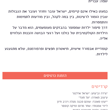
שפה: עברית
כמעט כאילו אינם קיימים, ישראל עובר וחוזר ועובר את הגבולות
שבין הומור לרצינות, בין במה לקהל, ובין מודעות לתמימות
והתמסרות.
דרך סיפור ילדות שמסופר בהבזקים מעומעמים, הוא מדבר על
הילדות הקולקטיבית של כולנו ועל רגעי הבושה והכנות הנלווים
אליה.
קומדיית אבסורד אישית, תיאטרון חפצים ופרפורמנס, שלא מתגעגע
לילדות.
הזמנת כרטיסים
קרדיטים
יצירה וביצוע: ישראל ארלנגר
עיצוב תאורה: יעל סעדי
ייעוץ סאונד: שוהם סכנה מנלה ויניב חיון
ליווי אמנותי: שחר מרום ומיקה קופפר