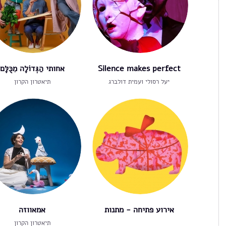
Silence makes perfect
אחותי הַגְּדוֹלָה מִכֻּלָּם
יעל רסולי ועמית דולברג
תיאטרון הקרון
אירוע פתיחה - מתנות
אמאווזה
תיאטרון הקרון