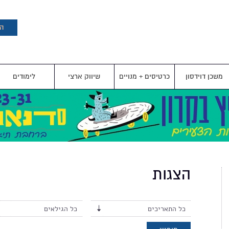
דילוג
לתוכן
העיקרי
הצ
משכן דוידסון
כרטיסים + מנויים
שיווק ארצי
לימודים
הצגות
כל התאריכים
כל הגילאים