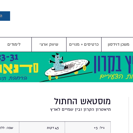
דילוג
לתוכן
העיקרי
הצ
משכן דוידסון
כרטיסים + מנויים
שיווק ארצי
לימודים
מוסטאש החתול
תיאטרון הקרון ובין שמיים לארץ
גיל:
3+
45
שפה:
ללא