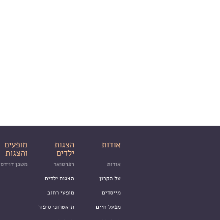
אודות
הצגות
מופעים
ילדים
והצגות
אודות
רפרטואר
משכן דוידסו
על הקרון
הצגות ילדים
מייסדים
מופעי רחוב
מפעל חיים
תיאטרוני סיפור