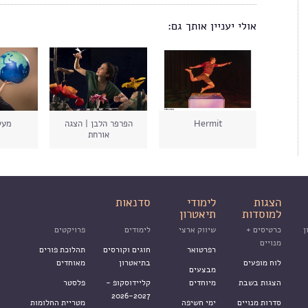
אולי יעניין אותך גם:
Hermit
הפרפר הלבן | הצגה
מעשה
אורחת
הצגות
לימודי
סדנאות
למוסדות
תיאטרון
ן
כרטיסים +
שיווק ארצי
לימודים
פרויקטים
מנויים
רפרטואר
חוגים וקורסים
תהלוכת פורים
לוח מופעים
בתיאטרון
מאוחדים
מבצעים
הצגות בשבת
מיוחדים
קליידוסקופ -
פלסטר
2026-2027
סדרות מנויים
ימי חשיפה
מטריית החלומות