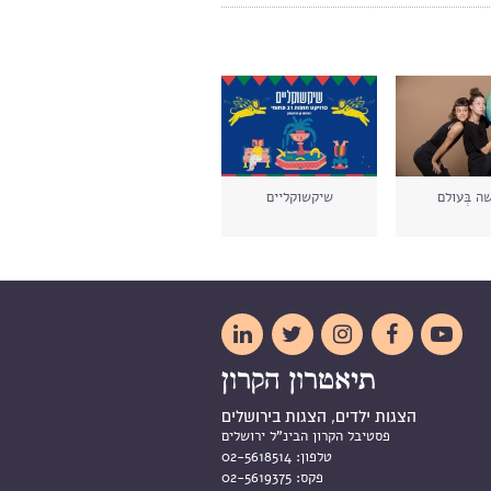
 בְּעולם
שיקשוקליים





הצגות ילדים, הצגות בירושלים
פסטיבל הקרון הבינ"ל ירושלים
טלפון:
02-5618514
פקס:
02-5619375