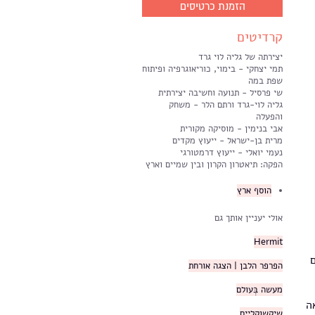
הזמנת כרטיסים
קרדיטים
יצירתה של גליה לוי גרד
תמי יצחקי - בימוי, כוריאוגרפיה ופיתוח
שפת במה
שי פרסיל - תנועה וחשיבה יצירתית
גליה לוי-גרד ורתם הלר - משחק
והפעלה
אבי בנימין - מוסיקה מקורית
מרית בן-ישראל - ייעוץ מקדים
נעמי יואלי - ייעוץ דרמטורגי
הפקה: תיאטרון הקרון ובין שמיים וארץ
הוסף ארץ
אולי יעניין אותך גם
Hermit
הפרפר הלבן | הצגה אורחת
מעשה בְּעולם
ה
שיקשוקליים