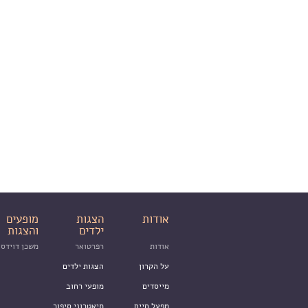
אודות
הצגות
מופעים
ילדים
והצגות
אודות
רפרטואר
משכן דוידסו
על הקרון
הצגות ילדים
מייסדים
מופעי רחוב
מפעל חיים
תיאטרוני סיפור