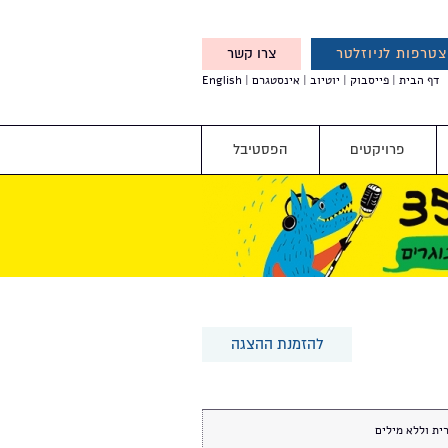
טרפות לניוזלטר
צרו קשר
X
דף הבית
פייסבוק
יוטיוב
אינסטגרם
English
אנחנו מזמינים אותך להצטרף
לדעת לפני כולם על עדכונים,
והטבות מיוחדות עבורך
פרויקטים
הפסטיבל
להזמנת ההצגה
ית וללא מילים