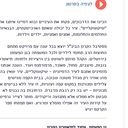
לצפיה בסרטון
הכינו את הדרכונים, פקחו את העיניים ובוא דמיינו איתנו את
״שיקשוקליים״. עיר כל יכולה שאתם הארכיטקטים, הבנאיות
החולמים והחלומות, אמנים ואמניות, ילדים וילדות.
פסטיבל הקרון הבינ"ל יוצא בכל שנה עם פרויקט מתחם
החוצות הרב תחומי לילדים ולכל המשפחה בגן הפעמון
בירושלים. הקהל מוזמן לשוטט בין היצירות ולחוות: תיאטרון
בובות, מיצבים, מחול, סאונד, פרפורמנס ועוד. השנה אנחנו
מזמינים אתכם לעיר הדמיונית - שיקשוקליים, עיר שאין בה
מזג אוויר רק מגדל משונה שבוכה, בבית הקפה מגישים
צלילים ומנגינות במקום קפה ועוגיות, זו עיר ללא כבישים או
מכוניות - יש בה רק רכבת מדברת. הרחובות בה נבנים לא
מבטון ולא ממלט אלא מתנועה וריקודים. מותר לצייר גרפיטי
על קירות העיר זה אפילו מומלץ ומרגיע. ואם תפתחו ספר
הקרקס יגיע
גן הפעמון, צמוד לתיאטרון הקרון