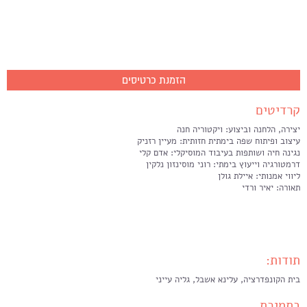
הזמנת כרטיסים
קרדיטים
יצירה, הלחנה וביצוע: ויקטוריה חנה
עיצוב ופיתוח שפה בימתית חזותית: מעיין רזניק
נגינה חיה ושותפות בעיבוד המוסיקלי: אדם קלי
דרמטורגיה וייעוץ בימתי: רוני מוסינזון נלקין
ליווי אמנותי: איילת גולן
תאורה: יאיר ורדי
תודות:
בית הקונפדרציה, עלינא אשבל, גליה עייני
בתמיכת