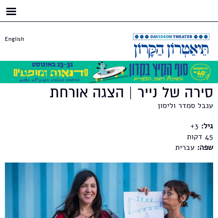
דילוג
לתוכן
העיקרי
English
סירה של נייר | הצגה אורחת
ענבל סמדר וליסון
גיל:
3+
45
שפה:
עברית