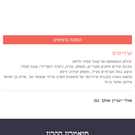
הזמנת כרטיסים
קרדיטים
יצירתן המשותפת של ענבל סמדר וליסון
כתיבת שירים ולחנים מקוריים, משחק, שירה, גיטרה ויוקליילי: ענבל סמדר
עיצוב במה ואביזרים מנייר, משחק ושירה: ליסון
ההצגה נוצרה בתכנית הרזידנסי של תיאטרון הקרון בליווי אמנותי של מרית בן ישראל
צילום: אלעד ברמי
אולי יעניין אותך גם: