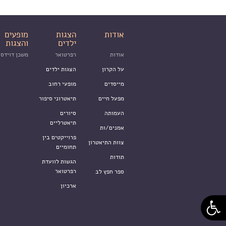
אודות
הצגות
מופעים
ילדים
והצגות
אודות
רפרטואר
משכן דוידסו
על הקרון
הצגות ילדים
מייסדים
מופעי רחוב
מפעל חיים
תיאטרוני סיפור
העמותה
סיורים
תיאטרליים
אמנים/ות
פרוייקטים בין
צוות התיאטרון
תחומיים
תודות
הגשות לוועדת
רפרטואר
ספר חפץ לב
ארכיון