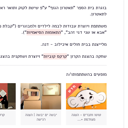
בוגרת בית הספר "תאטרון הגוף" ע"פ שיטת לקוק ותואר ראש
לתאטרון.
משתתפת ויוצרת עבודות לבמה לילדים ולמבוגרים ("קבלת פני
"אבא או שני דגי זהב", "
התאומות הסיאמיות
").
מלייצנת בבית חולים איכילוב - דנה.
שחקה בהצגת הקרון "
קרקס קוביות
" ויוצרת ושחקנית בהצג
מופעים בהשתתפותו/ה
טוטו וחברים - הצגה
יבשה ים יבשה | הצגה
קרק
מצולמת +...
רגישה