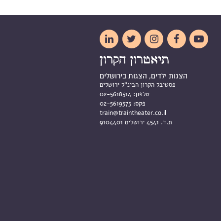





הצגות ילדים, הצגות בירושלים
פסטיבל הקרון הבינ"ל ירושלים
טלפון:
02-5618514
פקס:
02-5619375
train@traintheater.co.il
ת.ד. 4541 ירושלים 9104401