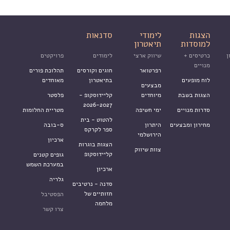
הצגות
לימודי
סדנאות
למוסדות
תיאטרון
ן
כרטיסים +
שיווק ארצי
לימודים
פרויקטים
מנויים
רפרטואר
חוגים וקורסים
תהלוכת פורים
לוח מופעים
בתיאטרון
מאוחדים
מבצעים
הצגות בשבת
מיוחדים
קליידוסקופ -
פלסטר
2026-2027
סדרות מנויים
ימי חשיפה
מטריית החלומות
להטוט - בית
מחירון ומבצעים
היתרון
ס-בובה
ספר לקרקס
הירושלמי
ארכיון
הצגות בוגרות
צוות שיווק
קליידוסקופ
גופים קטנים
במערכת השמש
ארכיון
גלריה
סדנה - נרטיבים
חזותיים של
הפסטיבל
מלחמה
צרו קשר