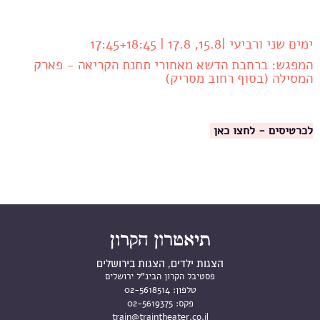
ימים שני ורביעי |15.8, 17.8 | 17:45+18:45
המפגש: ברחבת הדשא מאחורי תחנת הקריאה - פארק
המסילה (בסוף רחוב מסריק)
לכרטיסים - לחצו כאן
הצגות ילדים, הצגות בירושלים
פסטיבל הקרון הבינ"ל ירושלים
טלפון:
02-5618514
פקס:
02-5619375
train@traintheater.co.il