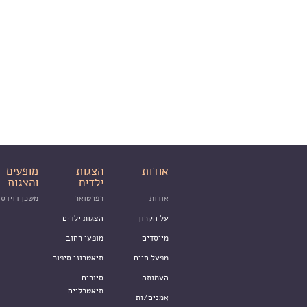
אודות
הצגות
מופעים
ילדים
והצגות
אודות
רפרטואר
משכן דוידסו
על הקרון
הצגות ילדים
מייסדים
מופעי רחוב
מפעל חיים
תיאטרוני סיפור
העמותה
סיורים
תיאטרליים
אמנים/ות