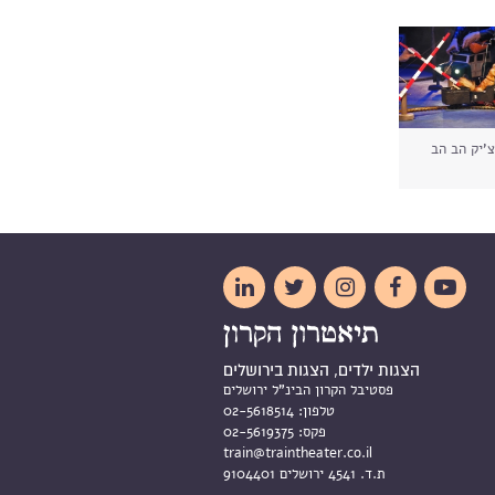
צ'יק הב הב





הצגות ילדים, הצגות בירושלים
פסטיבל הקרון הבינ"ל ירושלים
טלפון:
02-5618514
פקס:
02-5619375
train@traintheater.co.il
ת.ד. 4541 ירושלים 9104401