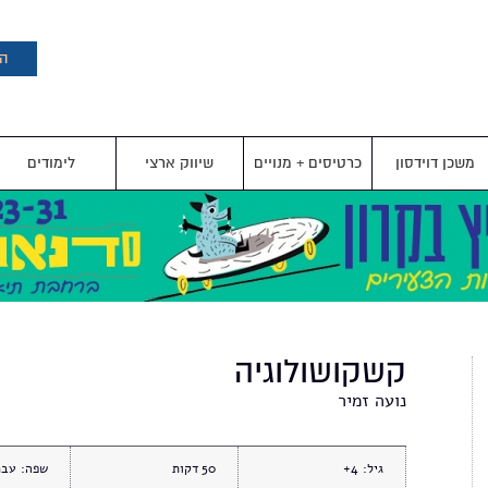
דילוג
לתוכן
העיקרי
הצ
משכן דוידסון
כרטיסים + מנויים
שיווק ארצי
לימודים
קשקושולוגיה
נועה זמיר
גיל:
4+
50
שפה:
עבר