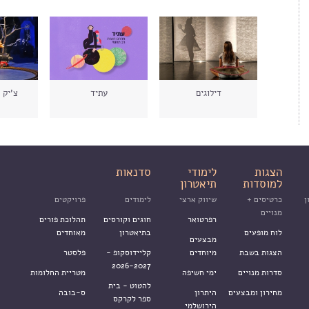
דילוגים
עתיד
צ'יק 
הצגות
לימודי
סדנאות
למוסדות
תיאטרון
ן
כרטיסים +
שיווק ארצי
לימודים
פרויקטים
מנויים
רפרטואר
חוגים וקורסים
תהלוכת פורים
לוח מופעים
בתיאטרון
מאוחדים
מבצעים
הצגות בשבת
מיוחדים
קליידוסקופ -
פלסטר
2026-2027
סדרות מנויים
ימי חשיפה
מטריית החלומות
להטוט - בית
מחירון ומבצעים
היתרון
ס-בובה
ספר לקרקס
הירושלמי