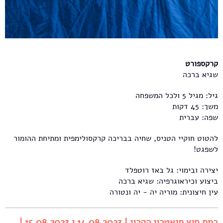
קרקספורט
שגיא ברכה
גיל: מגיל 5 ולכל המשפחה
משך: 45 דקות
שפה: עברית
להטוט חוקיי הטניס, שחיה בבריכה קרקסולימפית ומתיחת ההומור
לשפגט!
יצירה ובימוי: גל באז רוטפלד
ביצוע וכיראוגרפיה: שגיא ברכה
עין חיצונית: מוריה יה - יה ונטורה
במת חוץ תיאטרון הקרון | 14.08.2023 ו 15.08.2023 |