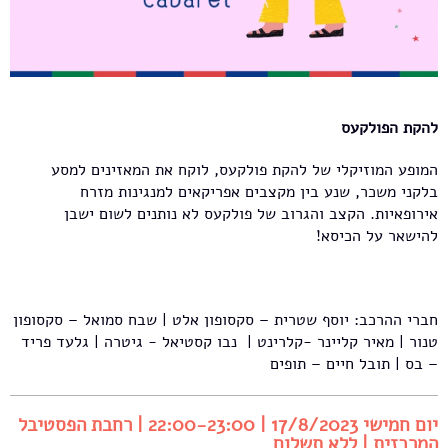
להקת הפולקעס
המופע המוזיקלי של להקת פולקעס, לוקח את המאזינים למסע
בלקני משכר, שנע בין מקצבים אפריקאים למנגינות מזרח
אירופאיות. הקצב והגרוב של פולקעס לא נותנים לשום ישבן
להישאר על הכיסא!
חברי ההרכב: יוסף שטרית – סקסופון אלט | שבח סמואל – סקסופון
טנור | מאיר קליינר -קלרינט | נבו קסטיאל - גיטרה | גלעד פריד
– בס | תובל חיים – תופים
יום חמישי 17/8/2023 | 22:00-23:00 | רחבת הפסטיבל
המרכזית | ללא תשלום