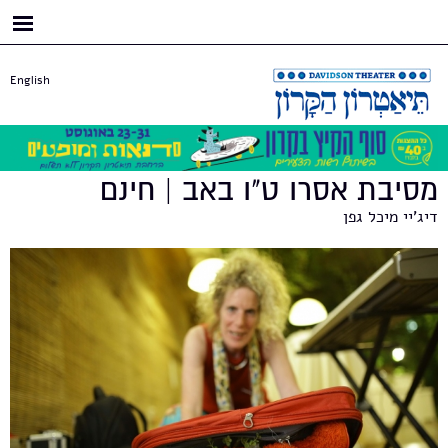
דילוג
לתוכן
העיקרי
English
מסיבת אסרו ט"ו באב | חינם
דיג'יי מיכל גפן