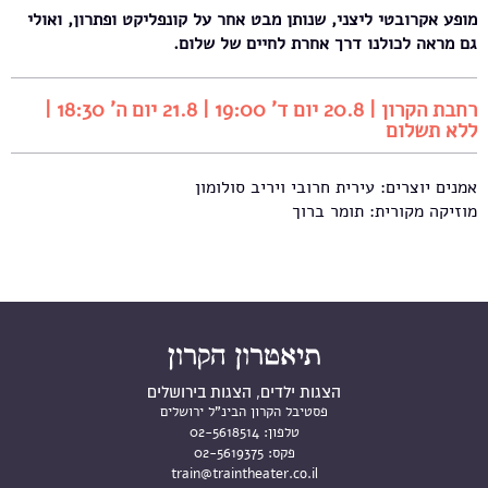
מופע אקרובטי ליצני, שנותן מבט אחר על קונפליקט ופתרון, ואולי
גם מראה לכולנו דרך אחרת לחיים של שלום.
רחבת הקרון | 20.8 יום ד' 19:00 | 21.8 יום ה' 18:30 |
ללא תשלום
אמנים יוצרים: עירית חרובי ויריב סולומון
מוזיקה מקורית: תומר ברוך
הצגות ילדים, הצגות בירושלים
פסטיבל הקרון הבינ"ל ירושלים
טלפון:
02-5618514
פקס:
02-5619375
train@traintheater.co.il