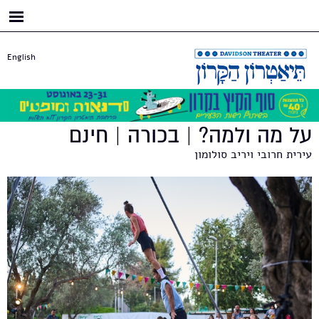
דילוג
לתוכן
העיקרי
English
על מה ולמה? | בכורה | חינם
עירית חרובי ויריב סולומון