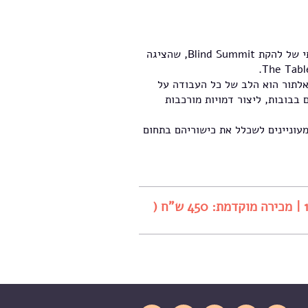
סדנה אינטנסיבית בת יומיים עם מארק דאון, המנהל האמנותי של להקת Blind Summit, שהציגה
אלתור הוא הלב של כל העבודה על
בבובות, ליצור דמויות מורכבות
עוניינים לשכלל את כישוריהם בתחום
תיכון אמנויות | 20-21.8 ימים ד'-ה' 10:00-14:00 | מכירה מוקדמת: 450 ש"ח (