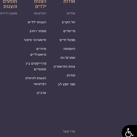
אודות
הצגות
מופעים
ילדים
והצגות
אודות
רפרטואר
משכן דוידסו
על הקרון
הצגות ילדים
מייסדים
מופעי רחוב
מפעל חיים
תיאטרוני סיפור
העמותה
סיורים
תיאטרליים
אמנים/ות
פרוייקטים בין
צוות התיאטרון
תחומיים
תודות
הגשות לוועדת
רפרטואר
ספר חפץ לב
ארכיון
צרו קשר