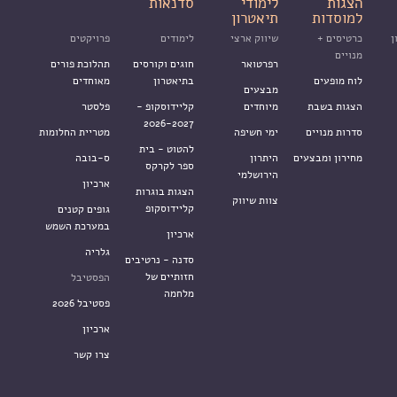
הצגות
לימודי
סדנאות
למוסדות
תיאטרון
ן
כרטיסים +
שיווק ארצי
לימודים
פרויקטים
מנויים
רפרטואר
חוגים וקורסים
תהלוכת פורים
לוח מופעים
בתיאטרון
מאוחדים
מבצעים
הצגות בשבת
מיוחדים
קליידוסקופ -
פלסטר
2026-2027
סדרות מנויים
ימי חשיפה
מטריית החלומות
להטוט - בית
מחירון ומבצעים
היתרון
ס-בובה
ספר לקרקס
הירושלמי
ארכיון
הצגות בוגרות
צוות שיווק
קליידוסקופ
גופים קטנים
במערכת השמש
ארכיון
גלריה
סדנה - נרטיבים
חזותיים של
הפסטיבל
מלחמה
פסטיבל 2026
ארכיון
צרו קשר