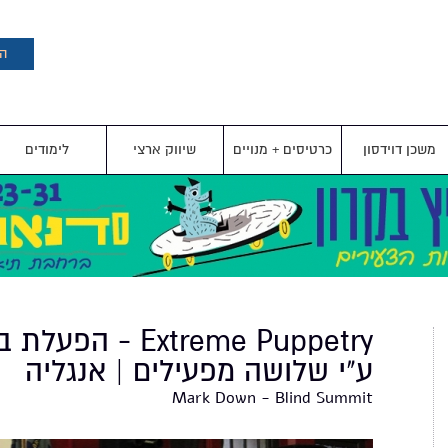
דילוג
לתוכן
העיקרי
הצ
משכן דוידסון
כרטיסים + מנויים
שיווק ארצי
לימודים
Extreme Puppetry - הפע
ע"י שלושה מפעילים | אנגליה
Mark Down - Blind Summit