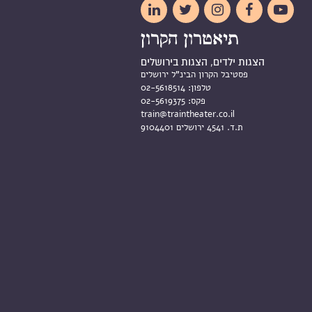





הצגות ילדים, הצגות בירושלים
פסטיבל הקרון הבינ"ל ירושלים
טלפון:
02-5618514
פקס:
02-5619375
train@traintheater.co.il
ת.ד. 4541 ירושלים 9104401