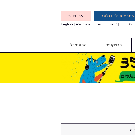
טרפות לניוזלטר
צרו קשר
X
דף הבית
פייסבוק
יוטיוב
אינסטגרם
English
אנחנו מזמינים אותך להצטרף
לדעת לפני כולם על עדכונים,
והטבות מיוחדות עבורך
פרויקטים
הפסטיבל
ית