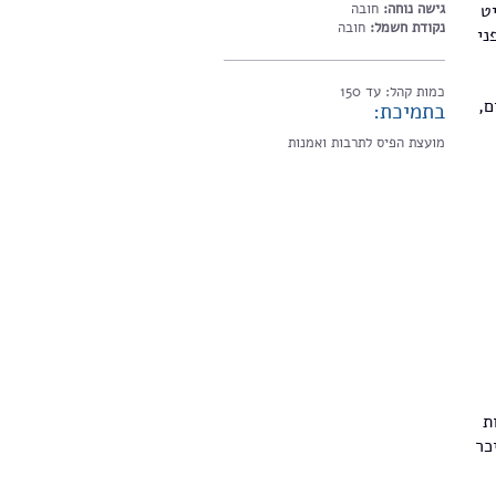
ט
גישה נוחה:
חובה
נקודת חשמל:
חובה
ני
כמות קהל: עד 150
ם,
בתמיכת:
מועצת הפיס לתרבות ואמנות
ת
כר