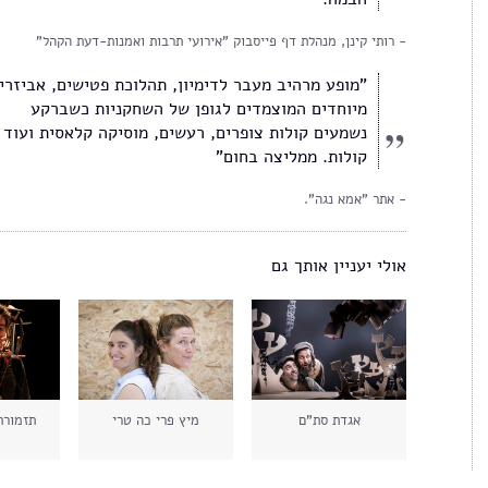
רותי קינן, מנהלת דף פייסבוק "אירועי תרבות ואמנות-דעת הקהל"
"מופע מרהיב מעבר לדימיון, תהלוכת פטישים, אביזרי
מיוחדים המוצמדים לגופן של השחקניות כשברקע
נשמעים קולות צופרים, רעשים, מוסיקה קלאסית ועוד
קולות. ממליצה בחום"
אתר "אמא נגה".
אולי יעניין אותך גם
אגדת סת"ם
מיץ פרי כה טרי
תזמורת