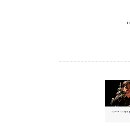
ם
 לשתי ידיים