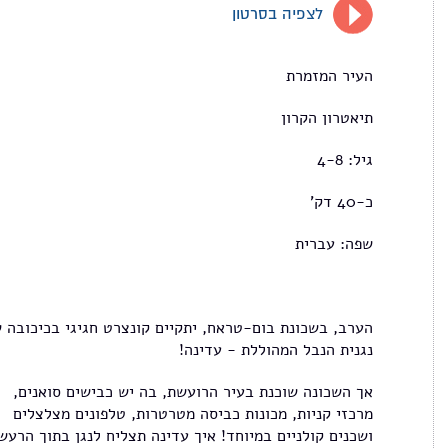
לצפיה בסרטון
העיר המזמרת
תיאטרון הקרון
גיל: 4-8
כ-40 דק'
שפה: עברית
הערב, בשכונת בום-טראח, יתקיים קונצרט חגיגי בכיכובה 
נגנית הנבל המהוללת - עדינה!
אך השכונה שוכנת בעיר הרועשת, בה יש כבישים סואנים,
מרכזי קניות, מכונות כביסה מטרטרות, טלפונים מצלצלים
ושכנים קולניים במיוחד! איך עדינה תצליח לנגן בתוך הרעש