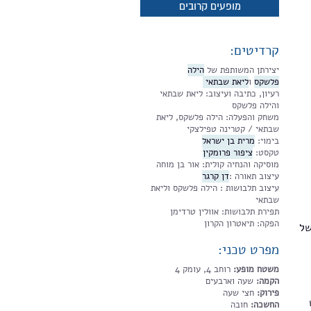
מופעים קרובים
קרדיטים:
יצירתן המשותפת של
הילה
פלשקס
ו
ליאת שבתאי
רעיון, כתיבה ועיצוב: ליאת שבתאי
והילה פלשקס
משחק והפעלה: הילה פלשקס, ליאת
שבתאי / קטרינה טפילצקי
בימוי:
מרית בן ישראל
טקסט:
ציפור פרומקין
מוסיקה והנחיה קולית: אור בן מוחה
עיצוב תאורה :
דן קרגר
עיצוב תלבושות : הילה פלשקס וליאת
שבתאי
תפירת תלבושות: אוולין טרדימן
הפקה: תיאטרון הקרון
של
מפרט טכני:
משטח מופע:
רוחב 4, עומק 4
הקמה:
שעה וארבעים
פירוק:
חצי שעה
החשכה:
חובה