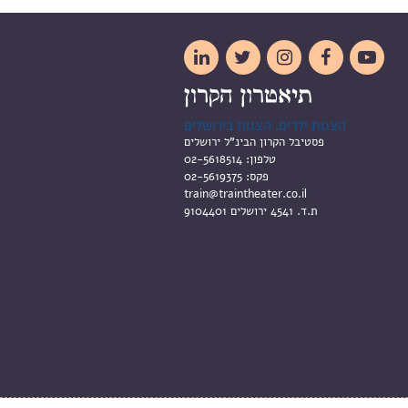





הצגות ילדים, הצגות בירושלים
פסטיבל הקרון הבינ"ל ירושלים
טלפון:
02-5618514
פקס:
02-5619375
train@traintheater.co.il
ת.ד. 4541 ירושלים 9104401