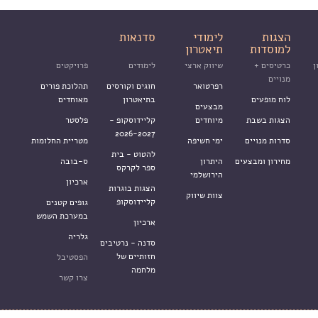
הצגות
לימודי
סדנאות
למוסדות
תיאטרון
ן
כרטיסים +
שיווק ארצי
לימודים
פרויקטים
מנויים
רפרטואר
חוגים וקורסים
תהלוכת פורים
לוח מופעים
בתיאטרון
מאוחדים
מבצעים
הצגות בשבת
מיוחדים
קליידוסקופ -
פלסטר
2026-2027
סדרות מנויים
ימי חשיפה
מטריית החלומות
להטוט - בית
מחירון ומבצעים
היתרון
ס-בובה
ספר לקרקס
הירושלמי
ארכיון
הצגות בוגרות
צוות שיווק
קליידוסקופ
גופים קטנים
במערכת השמש
ארכיון
גלריה
סדנה - נרטיבים
חזותיים של
הפסטיבל
מלחמה
צרו קשר