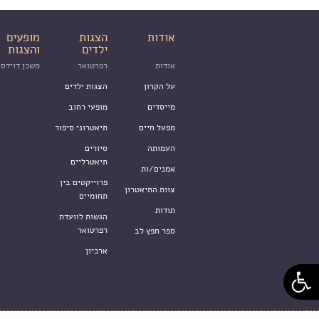
אודות
הצגות
מופעים
ילדים
והצגות
אודות
רפרטואר
משכן דוידסו
על הקרון
הצגות ילדים
מייסדים
מופעי רחוב
מפעל חיים
תיאטרוני סיפור
העמותה
סיורים
תיאטרליים
אמנים/ות
פרוייקטים בין
צוות התיאטרון
תחומיים
תודות
הגשות לוועדת
רפרטואר
ספר חפץ לב
ארכיון