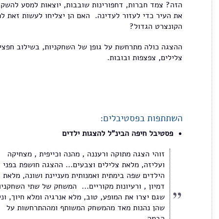
הזה? צמד חברות, דחפורינות שובבות, יוצאות למסע להשקי
את העיר כדי לעזור לעדינה. האם הן יצליחו לעשות זאת לפ
הקונצרט הגדול?
ההצגה כולה מתרחשת על גופן של השחקניות, בשילוב חפצי
צלילים, צפצפות ובובות.
השתתפות בפסטיבלים:
פסטיבל חיפה הבינ"ל להצגות ילדים
זוהי הצגה מתוקה ורעננה , מהנה וכייפית , מצחיקה
ועליזה, מלאת צלילים וצבעים... ההצגה חושפת בפני
הילדים שפה בימתית ואמנותית מעניינת ושונה, מלאת
דמיון , ורעיונות מקוריים... המשחק של שתי השחקניו
שגם יצרו את המופע, טוב, מלא אנרגיה ומלא חיוך, וני
שהן נהנות מאד מהמשחק המשותף ומההתרחשות על
הבמה.