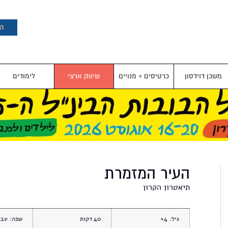
דילוג
לתוכן
העיקרי
הצ
משכן דוידסון
כרטיסים + מנויים
שיווק ארצי
לימודים
העיר המזמרת
תיאטרון הקרון
גיל:
4+
40
שפה:
עבר