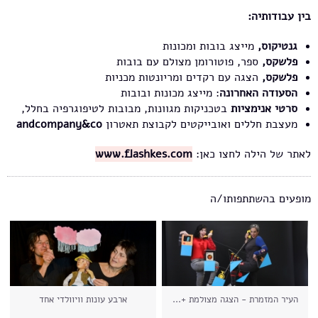
בין עבודותיה:
גנטיקוס,
מייצג בובות ומכונות
פלשקס,
ספר, פוטורומן מצולם עם בובות
פלשקס,
הצגה עם רקדים ומריונטות מכניות
הסעודה האחרונה
: מייצג מכונות ובובות
סרטי אנימציות
בטכניקות מגוונות, מבובות לטיפוגרפיה בחלל,
מעצבת חללים ואובייקטים לקבוצת תאטרון
andcompany&co
לאתר של הילה לחצו כאן:
www.flashkes.com
מופעים בהשתתפותו/ה
העיר המזמרת - הצגה מצולמת +...
ארבע עונות וויוולדי אחד