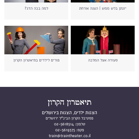
יונתן בלש ממש | הצגה אורחת
למה בכה הדג?
סעודה אצל המלכה
פורים לילדים בתיאטרון הקרון
הצגות ילדים, הצגות בירושלים
פסטיבל הקרון הבינ"ל ירושלים
טלפון:
02-5618514
פקס:
02-5619375
train@traintheater.co.il