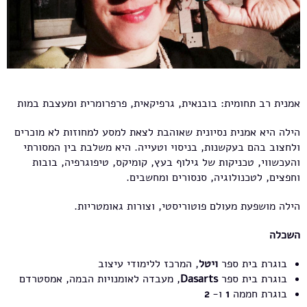
אמנית רב תחומית: בובנאית, גרפיקאית, פרפרומרית ומעצבת במות
הילה היא אמנית נסיונית שאוהבת לצאת למסע למחוזות לא מוכרים
ולחצוב בהם בעקשנות, בניסוי וטעייה. היא משלבת בין המסורתי
והעכשווי, טכניקות של גילוף בעץ, קומיקס, טיפוגרפיה, בובות
וחפצים, לטכנולוגיה, סנסורים ומחשבים.
הילה מושפעת מעולם פוטוריסטי, וצורות גאומטריות.
השכלה
בוגרת בית ספר
ויטל
, המרכז ללימודי עיצוב
בוגרת בית ספר
Dasarts
, מעבדה לאומנויות הבמה, אמסטרדם
בוגרת חממה
1
ו-
2