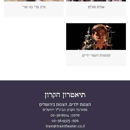
אגדת סת"ם
מיץ פרי כה טרי
תזמורת לשתי ידיים
הצגות ילדים, הצגות בירושלים
פסטיבל הקרון הבינ"ל ירושלים
טלפון:
02-5618514
פקס:
02-5619375
train@traintheater.co.il