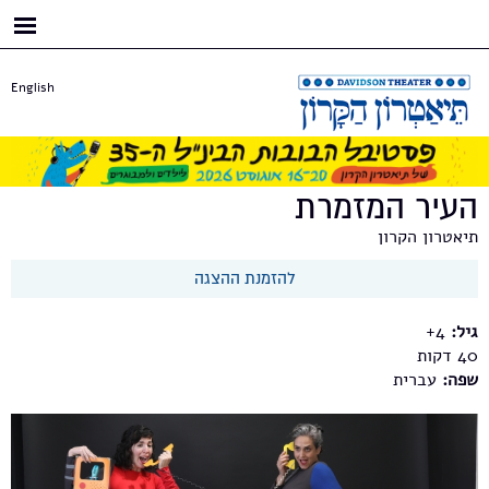
דילוג
לתוכן
העיקרי
English
העיר המזמרת
תיאטרון הקרון
להזמנת ההצגה
גיל:
4+
40
שפה:
עברית