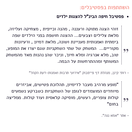
השתתפות בפסטיבלים:
פסטיבל חיפה הבינ"ל להצגות ילדים
זוהי הצגה מתוקה ורעננה , מהנה וכייפית , מצחיקה ועליזה,
מלאת צלילים וצבעים... ההצגה חושפת בפני הילדים שפה
בימתית ואמנותית מעניינת ושונה, מלאת דמיון , ורעיונות
מקוריים... המשחק של שתי השחקניות שגם יצרו את המופע,
טוב, מלא אנרגיה ומלא חיוך, וניכר שהן נהנות מאד מהמשחק
המשותף ומההתרחשות על הבמה.
רותי קינן, מנהלת דף פייסבוק "אירועי תרבות ואמנות-דעת הקהל"
"מופע מרהיב מעבר לדימיון, תהלוכת פטישים, אביזרים
מיוחדים המוצמדים לגופן של השחקניות כשברקע נשמעים
קולות צופרים, רעשים, מוסיקה קלאסית ועוד קולות. ממליצה
בחום"
אתר "אמא נגה".