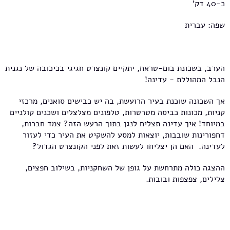
כ-40 דק'
שפה: עברית
הערב, בשכונת בום-טראח, יתקיים קונצרט חגיגי בכיכובה של נגנית
הנבל המהוללת - עדינה!
אך השכונה שוכנת בעיר הרועשת, בה יש כבישים סואנים, מרכזי
קניות, מכונות כביסה מטרטרות, טלפונים מצלצלים ושכנים קולניים
במיוחד! איך עדינה תצליח לנגן בתוך הרעש הזה? צמד חברות,
דחפורינות שובבות, יוצאות למסע להשקיט את העיר כדי לעזור
לעדינה. האם הן יצליחו לעשות זאת לפני הקונצרט הגדול?
ההצגה כולה מתרחשת על גופן של השחקניות, בשילוב חפצים,
צלילים, צפצפות ובובות.