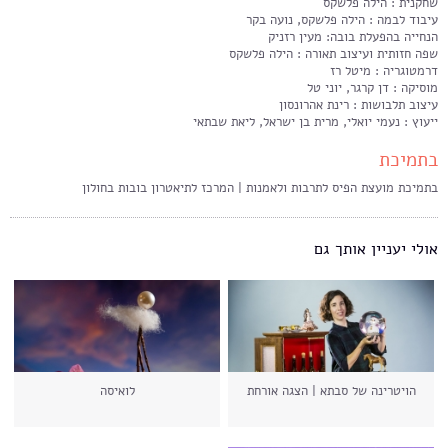
שחקנית : הילה פלשקס
עיבוד לבמה : הילה פלשקס, נועה בקר
הנחייה בהפעלת בובה: מעין רזניק
שפה חזותית ועיצוב תאורה : הילה פלשקס
דרמטוגריה : מיטל רז
מוסיקה : דן קרגר, יוני טל
עיצוב תלבושות : רינת אהרונסון
ייעוץ : נעמי יואלי, מרית בן ישראל, ליאת שבתאי
בתמיכת
בתמיכת מועצת הפיס לתרבות ולאמנות | המרכז לתיאטרון בובות בחולון
אולי יעניין אותך גם
הויטרינה של סבתא | הצגה אורחת
לואיסה