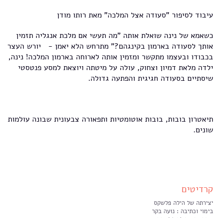
עיבוד לסיפור "סעודה אצל המלכה" מאת רותו מודן
כשאמא של נינה שואלת אותה "מה תעשי אם מלכת אנגליה תזמין
אותך לסעודה בארמון בקינגהם?" מתרחש הלא יאמן - יורש העצר
בכבודו ובעצמו מתקשר ומזמין אותה לארוחה בארמון המלכה! נינה,
ילדה מלאת דמיון וצחוק, עולה על מיטתה ויוצאת למסע פנטסטי
שיסתיים בסעודה חגיגית והפתעה גדולה.
תיאטרון בובות, בובות אוטומטיות ותפאורה צבעונית שבונה עולמות
שונים.
קרדיטים
יצירתה של הילה פלשקס
בימוי וכתיבה : נועה בקר