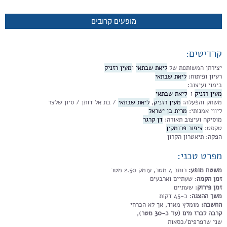
מופעים קרובים
קרדיטים:
יצירתן המשותפת של
ליאת שבתאי
ו
מעין רזניק
רעיון ופיתוח:
ליאת שבתאי
בימוי ועיצוב:
מעין רזניק
ו-
ליאת שבתאי
משחק והפעלה:
מעין רזניק
,
ליאת שבתאי
/ בת אל דותן / סיון שלצר
ליווי אמנותי:
מרית בן ישראל
מוסיקה ועיצוב תאורה:
דן קרגר
טקסט:
ציפור פרומקין
הפקה: תיאטרון הקרון
מפרט טכני:
משטח מופע:
רוחב 4 מטר, עומק 2.50 מטר
זמן הקמה
: שעתיים וארבעים
זמן פירוק
: שעתיים
משך ההצגה
: כ-45 דקות
החשכה:
מומלץ מאוד, אך לא הכרחי
קרבה לברז מים (עד כ-30 מטר
),
שני שרפרפים/כסאות