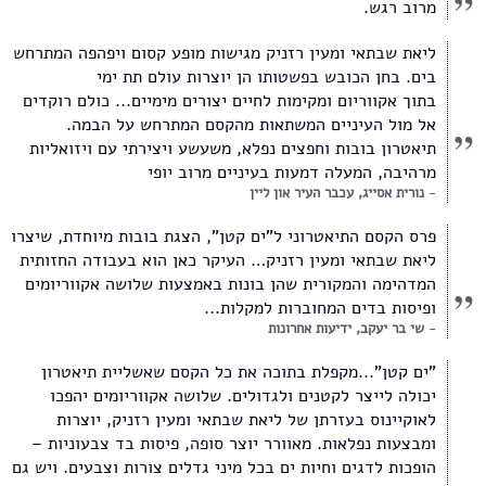
מרוב רגש.
ליאת שבתאי ומעין רזניק מגישות מופע קסום ויפהפה המתרחש
בים. בחן הכובש בפשטותו הן יוצרות עולם תת ימי
בתוך אקווריום ומקימות לחיים יצורים מימיים... כולם רוקדים
אל מול העיניים המשתאות מהקסם המתרחש על הבמה.
תיאטרון בובות וחפצים נפלא, משעשע ויצירתי עם ויזואליות
מרהיבה, המעלה דמעות בעיניים מרוב יופי
נורית אסייג, עכבר העיר און ליין
פרס הקסם התיאטרוני ל"ים קטן", הצגת בובות מיוחדת, שיצרו
ליאת שבתאי ומעין רזניק… העיקר כאן הוא בעבודה החזותית
המדהימה והמקורית שהן בונות באמצעות שלושה אקווריומים
ופיסות בדים המחוברות למקלות...
שי בר יעקב, ידיעות אחרונות
"ים קטן"...מקפלת בתוכה את כל הקסם שאשליית תיאטרון
יכולה לייצר לקטנים ולגדולים. שלושה אקווריומים יהפכו
לאוקיינוס בעזרתן של ליאת שבתאי ומעין רזניק, יוצרות
ומבצעות נפלאות. מאוורר יוצר סופה, פיסות בד צבעוניות –
הופכות לדגים וחיות ים בכל מיני גדלים צורות וצבעים. ויש גם