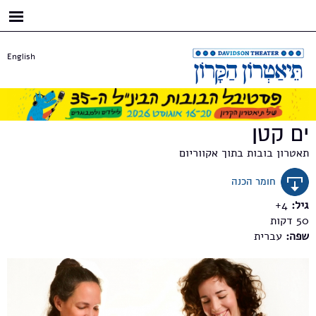
דילוג
לתוכן
העיקרי
English
ים קטן
תאטרון בובות בתוך אקווריום
חומר הכנה
גיל:
4+
50
שפה:
עברית