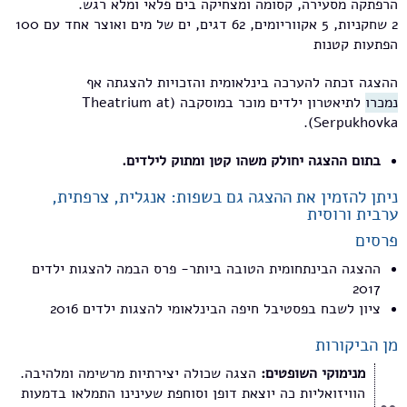
הרפתקה מסעירה, קסומה ומצחיקה בים פלאי ומלא רגש.
2 שחקניות, 5 אקווריומים, 62 דגים, ים של מים ואוצר אחד עם 100
הפתעות קטנות
ההצגה זכתה להערכה בינלאומית והזכויות להצגתה אף
נמכרו
לתיאטרון ילדים מוכר במוסקבה (Theatrium at
Serpukhovka).
בתום ההצגה יחולק משהו קטן ומתוק לילדים.
ניתן להזמין את ההצגה גם בשפות: אנגלית, צרפתית,
ערבית ורוסית
פרסים
ההצגה הבינתחומית הטובה ביותר- פרס הבמה להצגות ילדים
2017
ציון לשבח בפסטיבל חיפה הבינלאומי להצגות ילדים 2016
מן הביקורות
מנימוקי השופטים:
הצגה שכולה יצירתיות מרשימה ומלהיבה.
הוויזואליות כה יוצאת דופן וסוחפת שעינינו התמלאו בדמעות