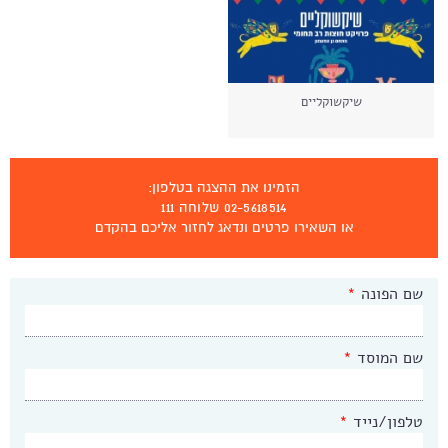
שיקשוקליים
הזמינו את ההצגה בטלפון:
02-5618514 שלוחה 111
או השאירו פרטים ונדאג לחזור אליכם בהקדם
שם הפונה
*
שם המוסד
*
טלפון/נייד
*