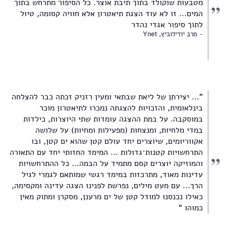
מטבעות שוקולד בתוך תיבת אוצר. כל הסיפור מתרחש בתוך
המים... זו לא עוד הצגת תיאטרון אלא חוויה קסומה, טיול
לתוך סיפור אגדי נהדר
מרב יודילוביץ, Ynet
"... יצירתן של ליאת שבתאי ומעין רזניק זכתה כבר להצלחה
בינלאומית, והזכויות להצגתה נמכרו לתיאטרון מוכר
במוסקבה. על במת ההצגה עומדות שתי היוצרות, כילדות
במדי מלחיות, ומנצחות (מפעילות ומחיות) על שלושה
אקווריומים, שיוצרים יחד עולם קטן שהוא ים קטן, ובו
התרחשויות קטנות־גדולות ... המימד החזותי יחד עם התאורה
והמוזיקה יוצרים קסם מתמיד על הבמה... כל ההתרחשויות
עדינות מאוד, מתרכזות במימד רגשי שמותאם לגמרי לגיל
הרך... עם מעט מילים, נפרשת לפנינו הצגה עדינה ומקסימה,
כאילו נכנסנו למודל קטן של ים מרענן, מסקרן ומתוק מאין
כמוהו "