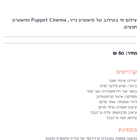
צילום חי בשילוב של תיאטרון נייר, Puppet Cinema ותיאטרון
חפצים.
מחיר: 60 ₪
קרדיטים
יצירה: איגור ואנה
בימוי: שרון סילבר מרת
במאי שני ודרמטורגיה: צבי סהר
מוסיקה: איגור קרוטוגולוב
ליווי אמנותי: שחר מרום
עיצוב תאורה: איתי מרום
עיצוב תלבושות: גליה גרינבנד
צילום: אנה גרינבנד
בתמיכת
ההצגה פותחה בתוכנית הרזידנסי של גלריה תיאטרון החנות