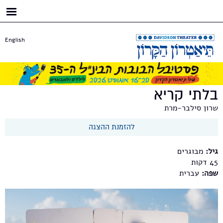
דילוג
לתוכן
העיקרי
English
בלתי קריא
שרון סילבר-מרת
להזמנת ההצגה
גיל:
מבוגרים
45
שפה:
עברית