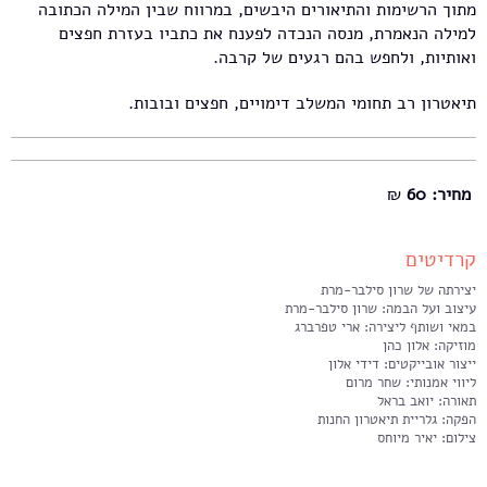
מתוך הרשימות והתיאורים היבשים, במרווח שבין המילה הכתובה
למילה הנאמרת, מנסה הנכדה לפענח את כתביו בעזרת חפצים
ואותיות, ולחפש בהם רגעים של קרבה.
תיאטרון רב תחומי המשלב דימויים, חפצים ובובות.
מחיר: 60
₪
קרדיטים
יצירתה של שרון סילבר-מרת
עיצוב ועל הבמה: שרון סילבר-מרת
במאי ושותף ליצירה: ארי טפרברג
מוזיקה: אלון כהן
ייצור אובייקטים: דידי אלון
ליווי אמנותי: שחר מרום
תאורה: יואב בראל
הפקה: גלריית תיאטרון החנות
צילום: יאיר מיוחס