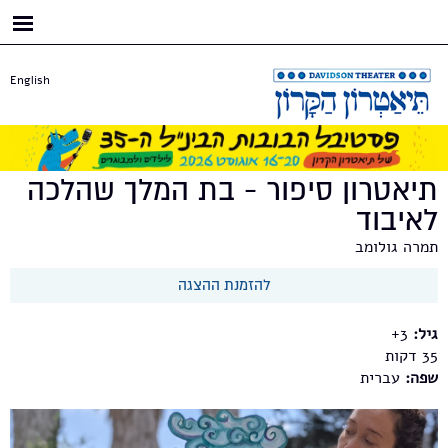
דילוג
לתוכן
העיקרי
English
תיאטרון סיפור - בת המלך שהלכה
לאיבוד
תמרה גולומב
להזמנת ההצגה
גיל:
3+
35
שפה:
עברית