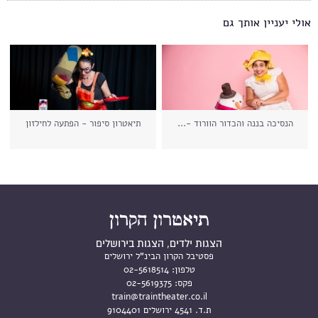
אולי יעניין אותך גם
הנסיכה בננה והכדור הוורוד -...
תיאטרון סיפור - הפתעה לחילזון
הצגות ילדים, הצגות בירושלים
פסטיבל הקרון הבינ"ל ירושלים
טלפון:
02-5618514
פקס:
02-5619375
train@traintheater.co.il
ת.ד. 4541 ירושלים 9104401