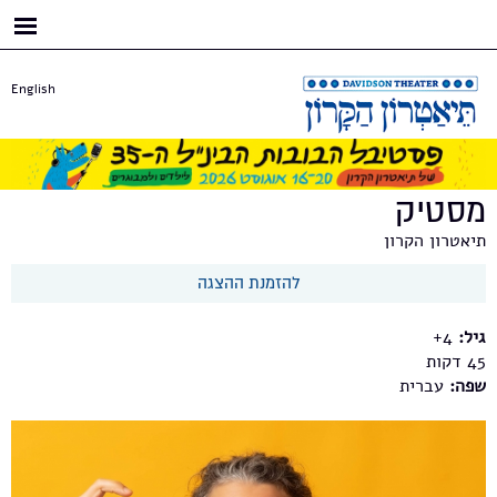
דילוג
לתוכן
העיקרי
English
מסטיק
תיאטרון הקרון
להזמנת ההצגה
גיל:
4+
45
שפה:
עברית