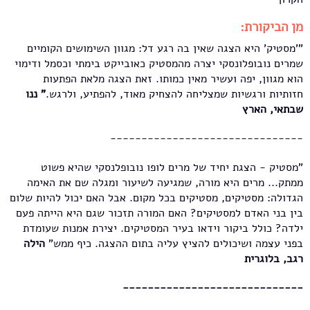
מן הביקורת:
"'מסטיק' היא הצגה שאין בה רגע דל: מגוון השימושים הקומיים
שמרים נובופלונסקי יצרה מהמסטיק כאובייקט בימתי וכסמל ודימוי
הוא מגוון, יפה ועשיר מאין כמותו. זאת הצגה מלאת הפתעות
חזותיות ורגשיות שמצליחה להצחיק מאוד, להפתיע, ולרגש.
" ננו
שבתאי, הארץ
-------------------------------
"מסטיק - הצגת יחיד של מרים לופו נובופלנסקי שהיא פשוט
ממתק... מרים היא מורה, שמגיעה לשיעור ומגלה שם את האימה
הגדולה: מסטיקים, מסטיקים בכל מקום. אבל האם יכול להיות שלום
בין בני האדם למסטיקים? האם המורה תזכור שגם היא הייתה פעם
ילדה? כולל ביקור וידאו בעיר המסטיקים. יצירת אמנות שעומדת
בפני עצמה ושיכולים להציץ עליה בתום ההצגה. כיף ממש"
הילה
רגב, בלוגרית
-----------------------------