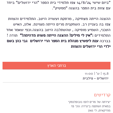
"ביום שישי 14/6/24 צפו תלמידי בית הספר "הרי ירושלים" ביחד
עם צוות בית הספר בהצגה "מסטיק".
ההצגה הייתה מצחיקה , מרתקת ועשויה היטב. התלמידים והצוות
צפו בה בעניין רב. השחקנית מרים הייתה מצוינת. אלון, האיש
הטכני, השמיע מוסיקה , שהשתלבה היטב בהצגה.וכפי שאמר אחד
התלמידים
:"אין לי מילים! ההצגה הייתה פשוט מדהימה!"
תודה !
בברכה
ענת ליפשיץ מנהלת בית הספר הרי ירושלים גבי כהן בשם
ילדי הרי ירושלים והצוות
ברחבי הארץ
15.8 | ש' | 11:00
ירושלים - פילבית
קרדיטים
יצירתה של מרים לופו נובופלנסקי
במאית ושותפה ביצירה: גוני פז
מוזיקאית; לי גאון