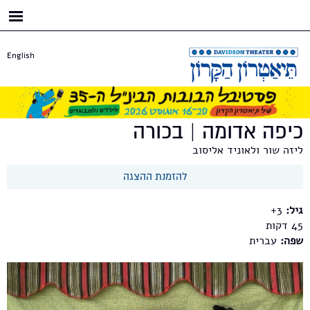
דילוג
לתוכן
העיקרי
English
כיפה אדומה | בכורה
ליזה שור ולאוניד אליסוב
להזמנת ההצגה
גיל:
3+
45
שפה:
עברית