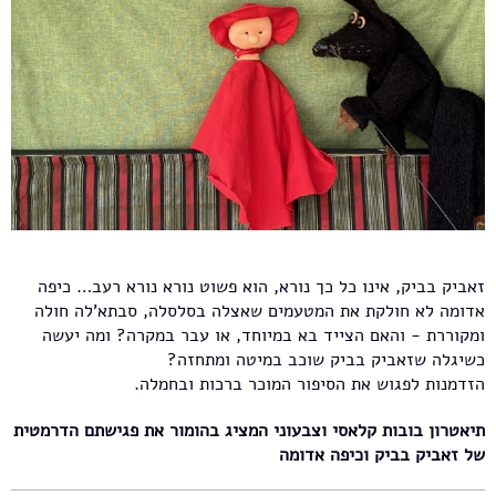
זאביק בביק, אינו כל כך נורא, הוא פשוט נורא נורא רעב… כיפה
אדומה לא חולקת את המטעמים שאצלה בסלסלה, סבתא'לה חולה
ומקוררת - והאם הצייד בא במיוחד, או עבר במקרה? ומה יעשה
כשיגלה שזאביק בביק שוכב במיטה ומתחזה?
הזדמנות לפגוש את הסיפור המוכר ברכות ובחמלה.
תיאטרון בובות קלאסי וצבעוני המציג בהומור את פגישתם הדרמטית
של זאביק בביק וכיפה אדומה