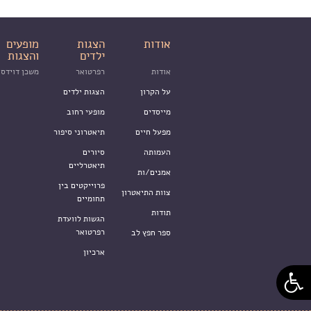
אודות
הצגות
מופעים
ילדים
והצגות
אודות
רפרטואר
משכן דוידסו
על הקרון
הצגות ילדים
מייסדים
מופעי רחוב
מפעל חיים
תיאטרוני סיפור
העמותה
סיורים
תיאטרליים
אמנים/ות
פרוייקטים בין
צוות התיאטרון
תחומיים
תודות
הגשות לוועדת
רפרטואר
ספר חפץ לב
ארכיון