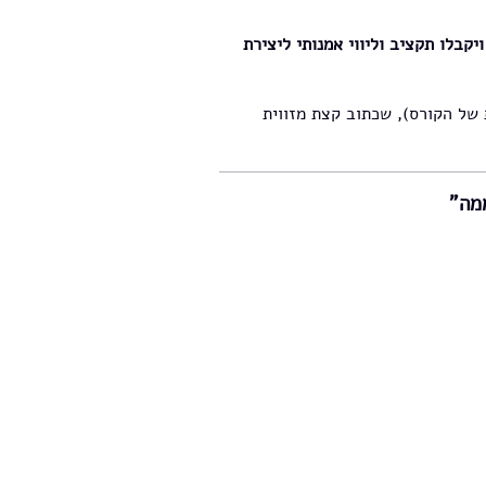
יקבלו תקציב וליווי אמנותי ליצירת
של הקורס), שכתוב קצת מזווית
מה"