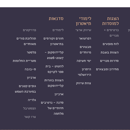
הצגות
לימודי
סדנאות
למוסדות
תיאטרון
ן
כרטיסים +
שיווק ארצי
לימודים
פרויקטים
מנויים
רפרטואר
חוגים וקורסים
תהלוכת פורים
לוח מופעים
בתיאטרון
מאוחדים
מבצעים
הצגות בשבת
מיוחדים
קליידוסקופ -
פלסטר
2026-2027
סדרות מנויים
ימי חשיפה
מטריית החלומות
להטוט - בית
מחירון ומבצעים
היתרון
ס-בובה
ספר לקרקס
הירושלמי
ארכיון
הצגות בוגרות
צוות שיווק
קליידוסקופ
גופים קטנים
במערכת השמש
ארכיון
גלריה
סדנה - נרטיבים
חזותיים של
הפסטיבל
מלחמה
צרו קשר