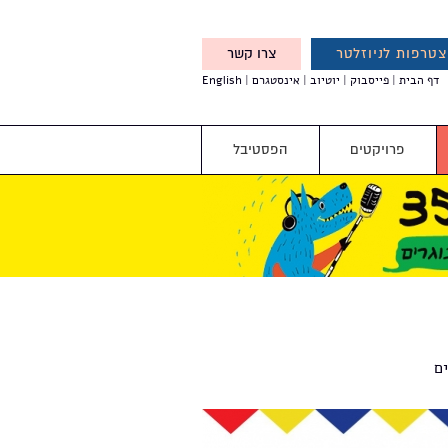
טרפות לניוזלטר
צרו קשר
X
דף הבית
פייסבוק
יוטיוב
אינסטגרם
English
אנחנו מזמינים אותך להצטרף
לדעת לפני כולם על עדכונים,
והטבות מיוחדות עבורך
פרויקטים
הפסטיבל
ם