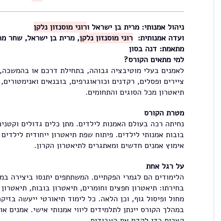
ניהול אמנותי: מרית בן ישראל ו
רוני מוסנזון נלקן
ועדה אמנותית:
רוני מוסנזון נלקן
, מרית בן ישראל, שחר מר
מתאמת: דנה בסון
למי מתאים הקורס?
לאמנים בעלי מוטיבציה גבוהה, בתחילת דרכם או בהמשכה, ש
ציירים ופסלים, רקדנים וכוראוגרפים, בובנאים ואנימטורים, 
תיאטרון מכל הסוגים והתחומים.
מטרת הקורס
נחיתה רכה בעולם האמנות לילדים. מתן כלים גדולים וקטנים
בובות אמנותי לילדים. פיתוח שפת תיאטרון ייחודית לילדי
אימוץ אמנים חדשים ומאתגרים לתיאטרון הקרון.
על רגל אחת
הלימודים הם לגמרי הפקתיים. המשתתפים יתנסו ביצירה במג
בחירתו: תיאטרון חפצים וחומרים, תיאטרון בובות, תיאטרון ד
מחול ופיסול גוף, וכן הלאה. כל לימוד תיאורטי ייעשה בזיק
במהלך הקורס יינתן לתלמידים ליווי אמנותי אישי. אמנים או
קצרות כדי לקדם את העבודות.