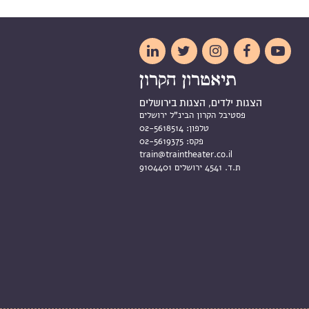





הצגות ילדים, הצגות בירושלים
פסטיבל הקרון הבינ"ל ירושלים
טלפון:
02-5618514
פקס:
02-5619375
train@traintheater.co.il
ת.ד. 4541 ירושלים 9104401