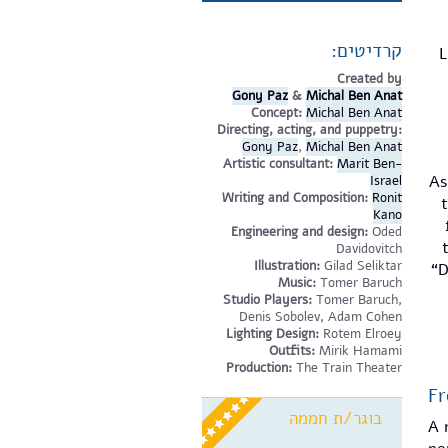
קרדיטים:
'
Created by​
Gony Paz
&
Michal Ben Anat
Concept:
Michal Ben Anat
Directing, acting, and puppetry:
Gony Paz
,
Michal Ben Anat
Artistic consultant:
Marit Ben-
As
Israel
Writing and Composition:
Ronit
Kano
Engineering and design:
Oded
Davidovitch
Illustration:
Gilad Seliktar
“D
​Music:
Tomer Baruch
Studio Players:
Tomer Baruch,
Denis Sobolev, Adam Cohen
Lighting Design:
Rotem Elroey
Outfits​:
Mirik Hamami
Production:
The Train Theater​
Fr
בוגר/ת חממה
A 