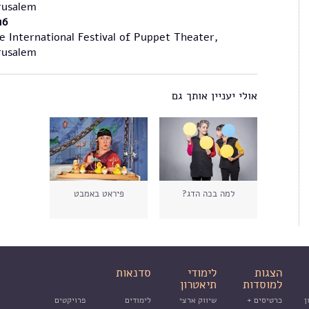
rusalem
16
e International Festival of Puppet Theater,
rusalem
אולי יעניין אותך גם
למה בכה הדג?
פיראט באמבט
הצגות
לימודי
סדנאות
למוסדות
תיאטרון
ן
כרטיסים +
שיווק ארצי
לימודים
פרויקטים