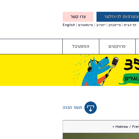
טרפות לניוזלטר
צרו קשר
X
דף הבית
פייסבוק
יוטיוב
אינסטגרם
English
אנחנו מזמינים אותך להצטרף
לדעת לפני כולם על עדכונים,
והטבות מיוחדות עבורך
פרויקטים
הפסטיבל
חומר הכנה
Hebrew / Frenc