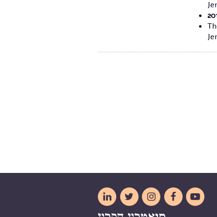
Je
20
Th
Je




