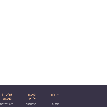
אודות
הצגות
מופעים
ילדים
והצגות
אודות
רפרטואר
משכן דוידסו