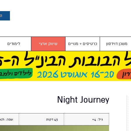
דילוג
לתוכן
העיקרי
הצ
משכן דוידסון
כרטיסים + מנויים
שיווק ארצי
לימודים
Night Journey
גיל:
4+
45
שפה:
h +