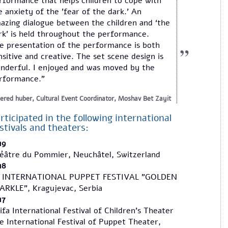
rformance that helps children to cope with
e anxiety of the ’fear of the dark.’ An
azing dialogue between the children and ‘the
rk’ is held throughout the performance.
e presentation of the performance is both
nsitive and creative. The set scene design is
nderful. I enjoyed and was moved by the
rformance.”
ered huber, Cultural Event Coordinator, Moshav Bet Zayit
rticipated in the following international
stivals and theaters:
19
éâtre du Pommier, Neuchâtel, Switzerland
18
. INTERNATIONAL PUPPET FESTIVAL "GOLDEN
ARKLE", Kragujevac, Serbia
17
ifa International Festival of Children's Theater
e International Festival of Puppet Theater,