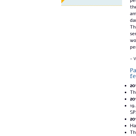
pe
th
am
da
Th
se
wo
pe
V
Pa
fe
20
Th
20
19
SP
20
Ha
Th