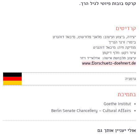
קרקס בובות פיוטי לגיל הרך.
קרדיטים
יצירה, ביצוע ועיצוב: מלאני פלורשוץ, מיכאל דוהנרט
בימוי: ורנר הנריך
מוזיקה חיה: מיכאל דוהנרט
ציור רקע: וולף דיקמן
עיצוב תלבושת אישה: אדלאייד ויזר
www.florschuetz-doehnert.de
גרמניה
בתמיכת
Goethe Institut
Berlin Senate Chancellery – Cultural Affairs
אולי יעניין אותך גם