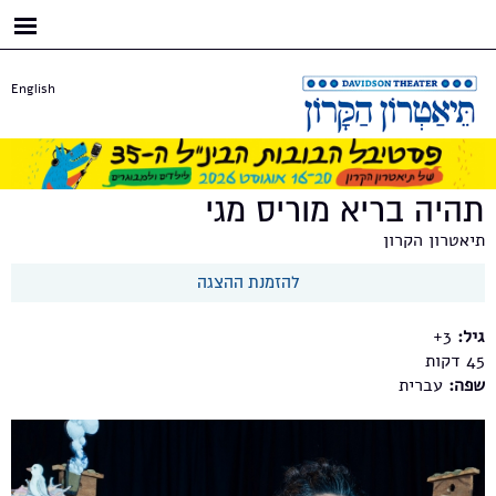
דילוג
לתוכן
העיקרי
English
תהיה בריא מוריס מגי
תיאטרון הקרון
להזמנת ההצגה
גיל:
3+
45
שפה:
עברית