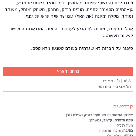
פינגווינית והינשוף שפוחד מהחושך. כמו תמיד כשמוריס מגיע,
גן-החיות מתעורר לחיים: מוריס בודק, מחבק, משחק וצוחק, מעודד
ומודד, מקלח ומקנח (את האף) וגם שר שיר ערש על ענף.
אבל יום אחד, מוריס לא הגיע לעבודה. החיות המודאגות החליטו
לעשות מעשה...
סיפור על חברות לא שגרתית בעולם קטנטן מלא קסם.
ברחבי הארץ
18.8 | ג' | 17:00
תל אביב - בית תמי
קרדיטים
יצירתן המשותפת של מעין רזניק ואיילת גולן
שפה חזותית, עיצוב, ומשחק:
מעין רזניק
כתיבה:
ציפור פרומקין
בימוי:
איילת גולן