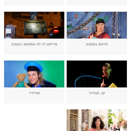
פיראט באמבט
פרויקט דה לה שמעטא: הנצנוץ
קו, נקודה!
קורדרוי