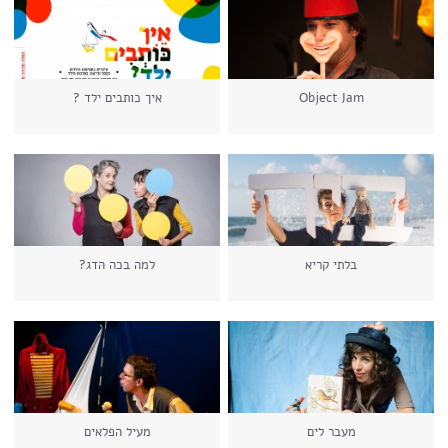
Object Jam
איך כותבים ילד ?
בלתי קריא
למה בכה הדג?
מעבר לים
מעיל הפלאים