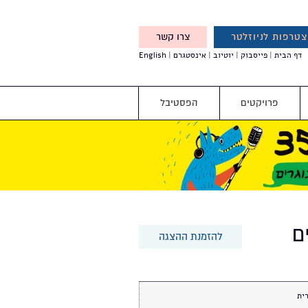
טרפות לניוזלטר
צרו קשר
X
דף הבית
פייסבוק
יוטיוב
אינסטגרם
English
אנחנו מזמינים אותך להצטרף
לדעת לפני כולם על עדכונים,
והטבות מיוחדות עבורך
פרויקטים
הפסטיבל
ם
להזמנת ההצגה
ית