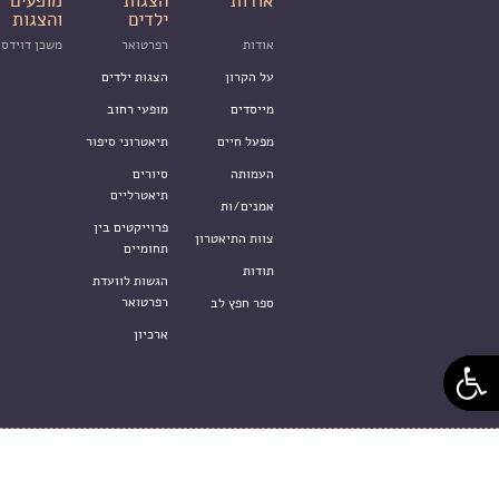
אודות
הצגות
מופעים
ילדים
והצגות
אודות
רפרטואר
משכן דוידסו
על הקרון
הצגות ילדים
מייסדים
מופעי רחוב
מפעל חיים
תיאטרוני סיפור
העמותה
סיורים
תיאטרליים
אמנים/ות
פרוייקטים בין
צוות התיאטרון
תחומיים
תודות
הגשות לוועדת
רפרטואר
ספר חפץ לב
ארכיון
© תיאטרון הקרון 2015 ע"ר 580010684