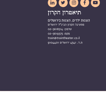





הצגות ילדים, הצגות בירושלים
פסטיבל הקרון הבינ"ל ירושלים
טלפון:
02-5618514
פקס:
02-5619375
train@traintheater.co.il
ת.ד. 4541 ירושלים 9104401
וב אתר: מיה מרום וליאת זלדס | פיתוח:
אסי אורן