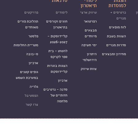
הצגות
לימודי
סדנאות
למוסדות
תיאטרון
ן
כרטיסים +
שיווק ארצי
לימודים
פרויקטים
מנויים
רפרטואר
חוגים וקורסים
תהלוכת פורים
לוח מופעים
בתיאטרון
מאוחדים
מבצעים
הצגות בשבת
מיוחדים
קליידוסקופ -
פלסטר
2026-2027
סדרות מנויים
ימי חשיפה
מטריית החלומות
להטוט - בית
מחירון ומבצעים
היתרון
ס-בובה
ספר לקרקס
הירושלמי
ארכיון
הצגות בוגרות
צוות שיווק
קליידוסקופ
גופים קטנים
במערכת השמש
ארכיון
גלריה
סדנה - נרטיבים
חזותיים של
הפסטיבל
מלחמה
צרו קשר
מדיניות שימוש ופרטיות באתר
עיצ