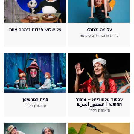
על מה ולמה?
על שלוש פנדות וזהבה אחת
עירית חרובי ויריב סולומון
עספור אלחורייא – ציפור
פיית המרציפן
החופש | عصفور الحرية
תיאטרון הקרון
תיאטרון הקרון